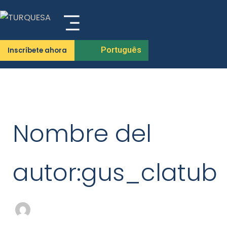
Buscar
Ir
por:
al
contenido
Português
Inscríbete ahora
Nombre del
autor:gus_clatub